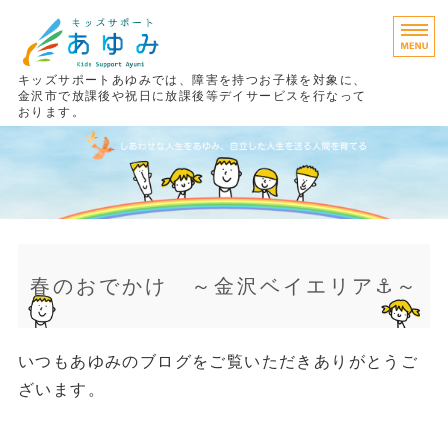
キッズサポートあゆみでは、障害を持つお子様を対象に、
金沢市で放課後や祝日に放課後等デイサービスを行なって
おります。
あゆみの考え方
療育プログラム
ご利用までの流れ
ご利用料金
春のおでかけ ～金沢ベイエリア⚓～
施設案内
いつもあゆみのブログをご覧いただきありがとうご
ざいます。